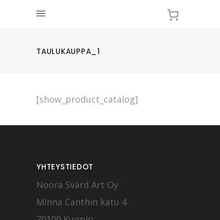
TAULUKAUPPA_1
[show_product_catalog]
YHTEYSTIEDOT
Noora Svärd Art Oy
Minna Canthin katu 4
70100 Kuopio