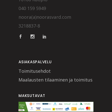
040 159 5949
noora(a)noorasvard.com
3218837-8
ASIAKASPALVELU
Toimitusehdot
Maalausten tilaaminen ja toimitus
MAKSUTAVAT