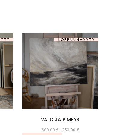
YYTY
-57%
LOPPUUNMYYTY
-58%
VALO JA PIMEYS
n
kyinen
Alkuperäinen
Nykyinen
600,00
€
250,00
€
ta
hinta
hinta