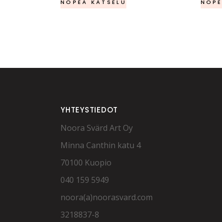
NOPEA KATSELU
NOPE
oli:
on:
850,00 €.
600,00 €.
YHTEYSTIEDOT
Noora Svärd Art Oy
Minna Canthin katu 4
70100 Kuopio
040 159 5949
noora(a)noorasvard.com
3218837-8