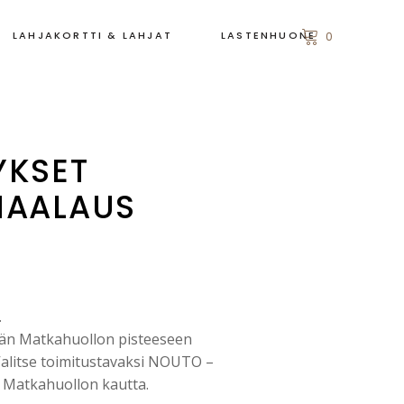
LAHJAKORTTI & LAHJAT
LASTENHUONE
0
YKSET
MAALAUS
.
än Matkahuollon pisteeseen
 Valitse toimitustavaksi NOUTO –
n Matkahuollon kautta.