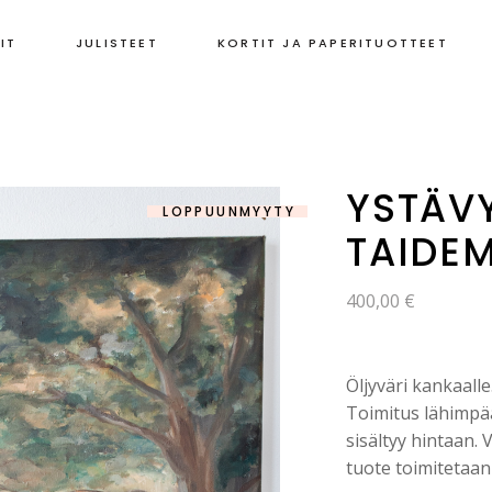
IT
JULISTEET
KORTIT JA PAPERITUOTTEET
YSTÄV
LOPPUUNMYYTY
🔍
TAIDE
400,00
€
Öljyväri kankaalle
Toimitus lähimpä
sisältyy hintaan.
tuote toimitetaa