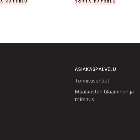
A KATSELU
NOPEA KATSELU
oli:
on:
oli:
on:
900,00 €.
400,00 €.
700,00 €.
300
ASIAKASPALVELU
Toimitusehdot
Maalausten tilaaminen ja
toimitus