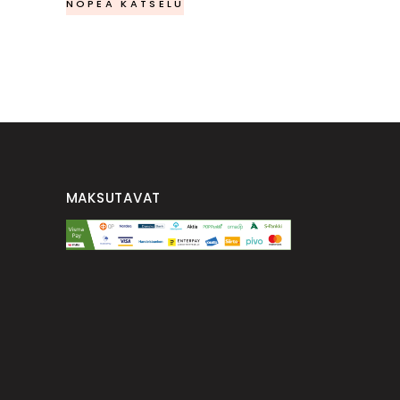
NOPEA KATSELU
oli:
on:
,00 €.
600,00 €.
250,00 €.
MAKSUTAVAT