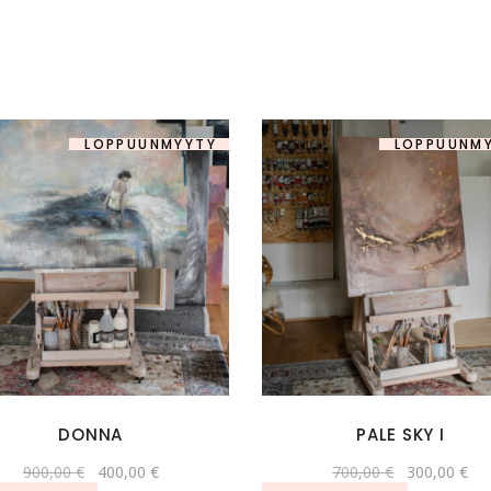
LOPPUUNMYYTY
-56%
LOPPUUNM
DONNA
PALE SKY I
Alkuperäinen
Nykyinen
Alkuperäine
Ny
900,00
€
400,00
€
700,00
€
300,00
€
hinta
hinta
hinta
hin