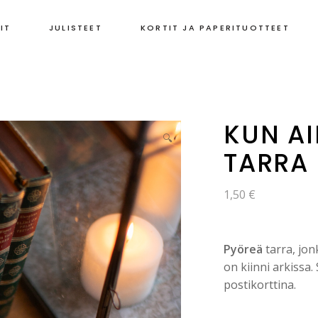
IT
JULISTEET
KORTIT JA PAPERITUOTTEET
KUN AI
🔍
TARRA
1,50
€
Pyöreä
tarra, jon
on kiinni arkissa.
postikorttina.