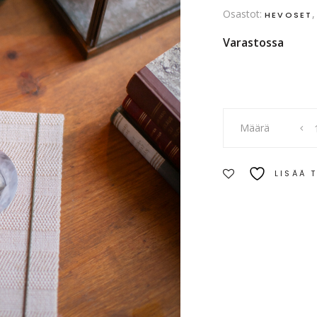
Osastot:
HEVOSET
Varastossa
Kun
Määrä
aika
pysähtyi
-
LISÄÄ 
tarra
quantity