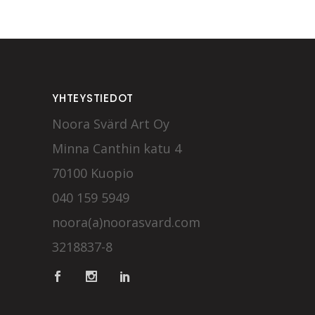
YHTEYSTIEDOT
Noora Svärd Art Oy
Minna Canthin katu 4
70100 Kuopio
040 159 5949
noora(a)noorasvard.com
3218837-8