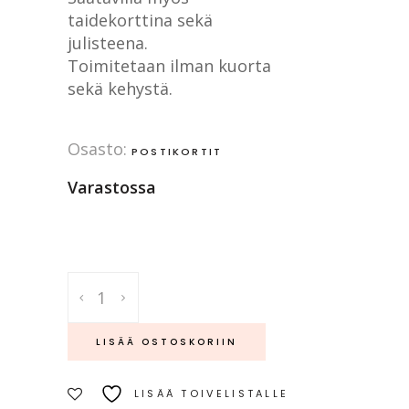
taidekorttina sekä
julisteena.
Toimitetaan ilman kuorta
sekä kehystä.
Osasto:
POSTIKORTIT
Varastossa
Kesäunelmia
-
postikortti
LISÄÄ OSTOSKORIIN
quantity
LISÄÄ TOIVELISTALLE